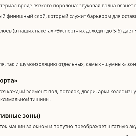
ериал вроде вязкого поролона: звуковая волна вязнет в
й финишный слой, который служит барьером для оставш
оев (в наших пакетах «Эксперт» их доходит до 5-6) дает
я, так и шумоизоляцию отдельных, самых «шумных» зон
орта»
ся каждый элемент: пол, потолок, двери, арки колес изн
максимальной тишины.
тивные зоны)
ок машин за окном и попутно преображает штатную акус